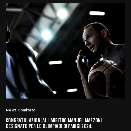
News
3x3 Regolamento, Doa e Modulistica
Albo D'oro Premio Piero Focardi
Albo d’Oro Premio Piero Massai
Albo D'oro Premio Otello Formigli
Albo d'Oro Italia Basket Hall of Fame
Albo d'Oro Targhe d'Onore Federazione Italiana Pallacane
News Comitato
CONGRATULAZIONI ALL’ARBITRO MANUEL MAZZONI
DESIGNATO PER LE OLIMPIADI DI PARIGI 2024.