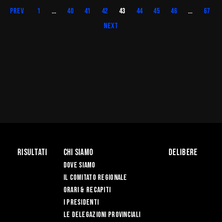
Prev
1
…
40
41
42
43
44
45
46
…
67
Next
Risultati
Chi siamo
Delibere
Dove siamo
Il Comitato Regionale
Orari & recapiti
I Presidenti
Le Delegazioni Provinciali