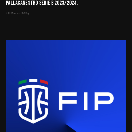
PALLACANESTRO SERIE B 2023/2024.
18 Marzo 2024
News
Gestione Campionati
Erogatori di Acqua negli impianti sportivi della Toscana
Deroghe Atleti Campionati Giovanili
Formule Campionati Senior Maschili
Formule Campionati Senior Femminili
Formule Campionati Giovanili Maschili
Formule Campionati Giovanili Femminili
News