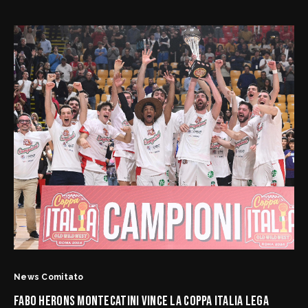
La Corte di Appello Regionale
Ufficio Gare – Firenze
Ufficio Gare – Livorno
Doa Regionali Toscana
News Comitato
Documenti/Modulistica
Rassegna Stampa
News Comitato
FABO HERONS MONTECATINI VINCE LA COPPA ITALIA LEGA