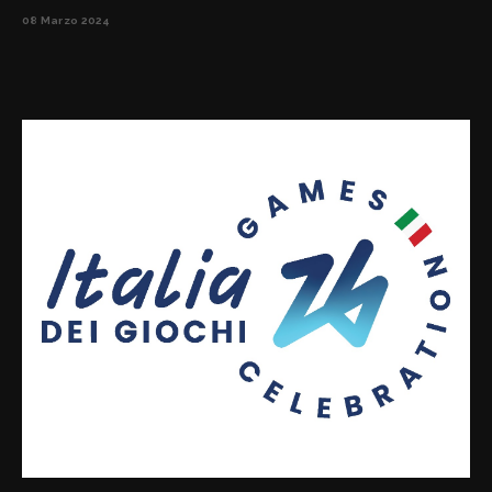
08 Marzo 2024
Firenze
Arezzo
Grosseto
Livorno
Massa Carrara
Pisa
Pistoia
Prato
Lucca
Siena